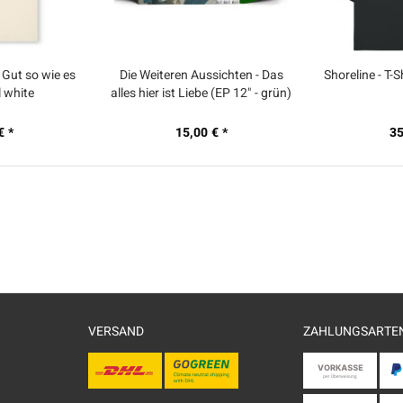
- Gut so wie es
Die Weiteren Aussichten - Das
Shoreline - T-S
l white
alles hier ist Liebe (EP 12" - grün)
€ *
15,00 € *
35
VERSAND
ZAHLUNGSARTE