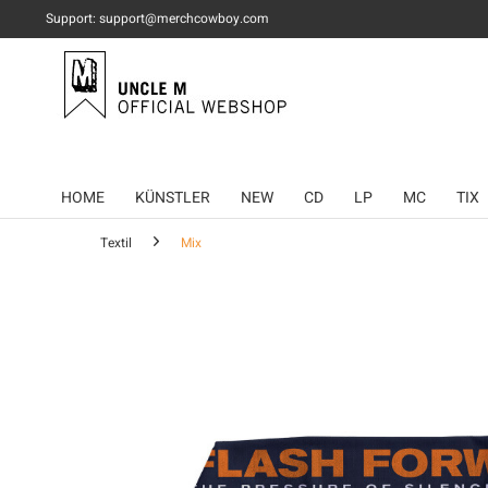
Support: support@merchcowboy.com
HOME
KÜNSTLER
NEW
CD
LP
MC
TIX
Textil
Mix