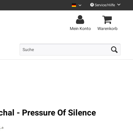
Service/Hilfe
Uncle M Deutsch
Mein Konto
Warenkorb
chal - Pressure Of Silence
 *