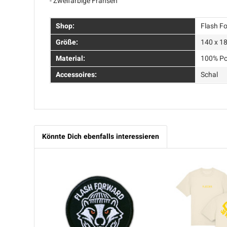
- Zweifarbige Fransen
Shop:
Flash F
Größe:
140 x 1
Material:
100% Po
Accessoires:
Schal
Könnte Dich ebenfalls interessieren