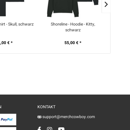
hirt - Skull, schwarz
Shoreline - Hoodie - Kitty,
Shorelin
schwarz
,00 € *
55,00 € *
N
KONTAKT
support@merchcowboy.com