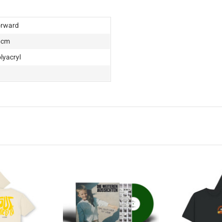
orward
8cm
lyacryl