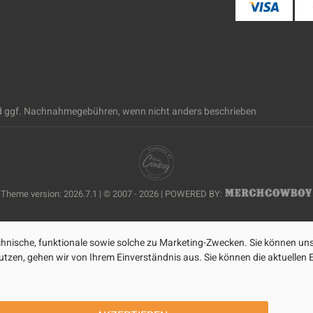
 ggf. Nachnahmegebühren, wenn nicht anders beschrieben
Theme version: 2026.7.1 | © 2007 - 2026 | POWERED BY:
nische, funktionale sowie solche zu Marketing-Zwecken. Sie können uns
zen, gehen wir von Ihrem Einverständnis aus. Sie können die aktuellen Ei