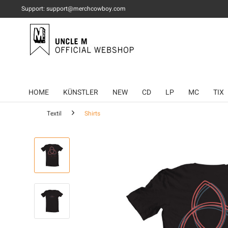
Support: support@merchcowboy.com
HOME
KÜNSTLER
NEW
CD
LP
MC
TIX
Textil
Shirts