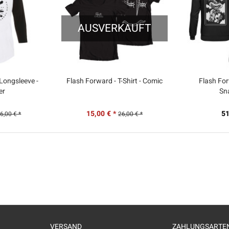
AUSVERKAUFT
Longsleeve -
Flash Forward - T-Shirt - Comic
Flash For
er
Sn
15,00 € *
51
6,00 € *
26,00 € *
VERSAND
ZAHLUNGSARTE