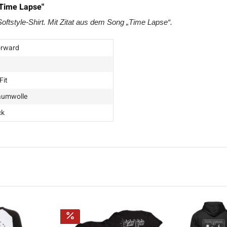
 Time Lapse"
oftstyle-Shirt. Mit Zitat aus dem Song „Time Lapse“.
orward
Fit
aumwolle
ck