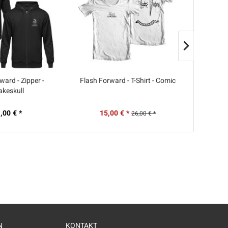
ward - Zipper -
Flash Forward - T-Shirt - Comic
Flash F
akeskull
,00 € *
15,00 € *
26,00 € *
N
KONTAKT