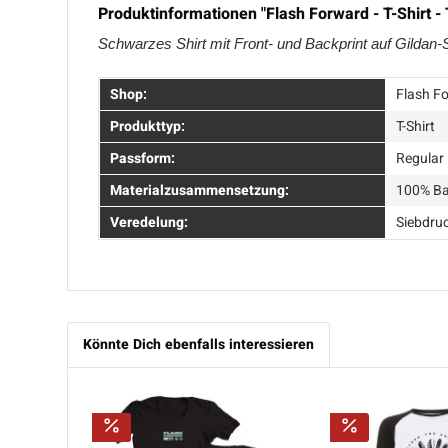
Produktinformationen "Flash Forward - T-Shirt -
Schwarzes Shirt mit Front- und Backprint auf Gildan-S
Shop:
Flash F
Produkttyp:
T-Shirt
Passform:
Regular 
Materialzusammensetzung:
100% B
Veredelung:
Siebdru
Könnte Dich ebenfalls interessieren