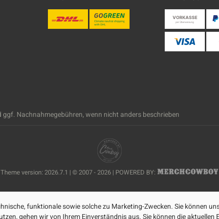
 ggf. Nachnahmegebühren, wenn nicht anders beschrieben
Theme version: 2026.7.1 | © 2007 - 2026 | POWERED BY:
nische, funktionale sowie solche zu Marketing-Zwecken. Sie können uns
zen, gehen wir von Ihrem Einverständnis aus. Sie können die aktuellen Ei