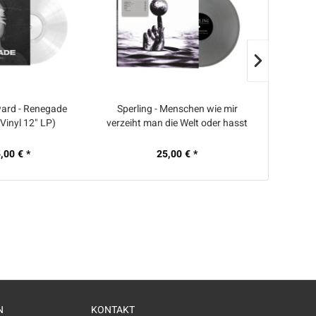
ward - Renegade
Sperling - Menschen wie mir
A Wilhe
Vinyl 12" LP)
verzeiht man die Welt oder hasst
Delu
sie (12" Vinyl LP - Zweite Auflage)
,00 € *
25,00 € *
8
N
KONTAKT