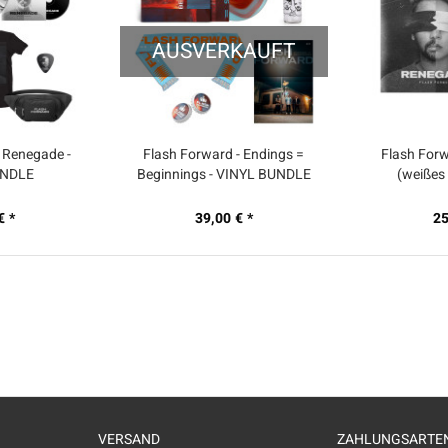
AUSVERKAUFT
 Renegade -
Flash Forward - Endings =
Flash For
UNDLE
Beginnings - VINYL BUNDLE
(weißes 
€ *
39,00 € *
25
VERSAND
ZAHLUNGSARTE