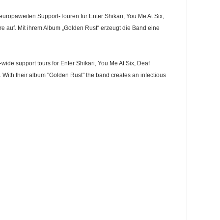
europaweiten Support-Touren für Enter Shikari, You Me At Six,
 auf. Mit ihrem Album „Golden Rust“ erzeugt die Band eine
wide support tours for Enter Shikari, You Me At Six, Deaf
ith their album "Golden Rust" the band creates an infectious