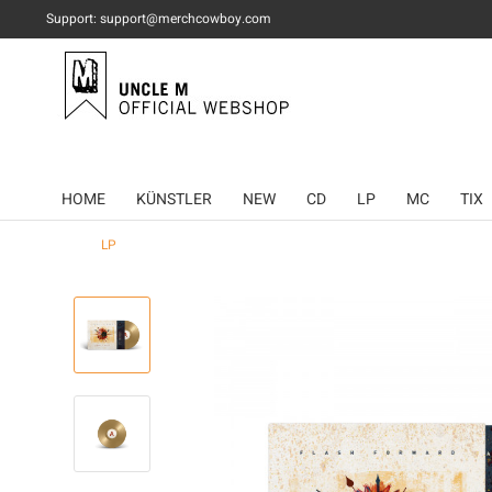
Support: support@merchcowboy.com
HOME
KÜNSTLER
NEW
CD
LP
MC
TIX
LP