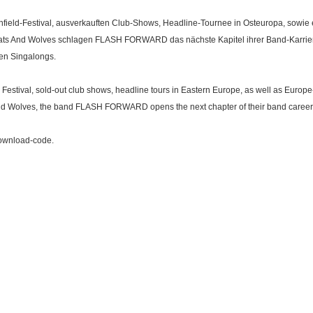
hfield-Festival, ausverkauften Club-Shows, Headline-Tournee in Osteuropa, sowie 
ats And Wolves schlagen FLASH FORWARD das nächste Kapitel ihrer Band-Karriere
hen Singalongs.
Festival, sold-out club shows, headline tours in Eastern Europe, as well as Europe-
d Wolves, the band FLASH FORWARD opens the next chapter of their band career. W
 download-code.