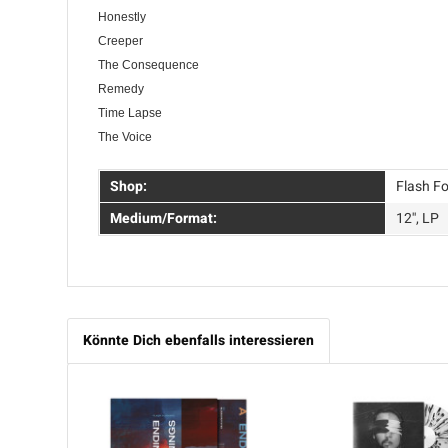
Honestly
Creeper
The Consequence
Remedy
Time Lapse
The Voice
Shop:
Flash F
Medium/Format:
12'', LP
Könnte Dich ebenfalls interessieren