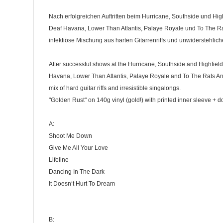
Nach erfolgreichen Auftritten beim Hurricane, Southside und Hig
Deaf Havana, Lower Than Atlantis, Palaye Royale und To The R
infektiöse Mischung aus harten Gitarrenriffs und unwiderstehlic
After successful shows at the Hurricane, Southside and Highfield 
Havana, Lower Than Atlantis, Palaye Royale and To The Rats An
mix of hard guitar riffs and irresistible singalongs.
"Golden Rust" on 140g vinyl (gold!) with printed inner sleeve +
A:
Shoot Me Down
Give Me All Your Love
Lifeline
Dancing In The Dark
It Doesn‘t Hurt To Dream
B: