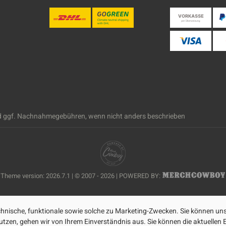
 ggf. Nachnahmegebühren, wenn nicht anders beschrieben
Theme version: 2026.7.1 | © 2007 - 2026 | POWERED BY:
nische, funktionale sowie solche zu Marketing-Zwecken. Sie können uns
zen, gehen wir von Ihrem Einverständnis aus. Sie können die aktuellen Ei