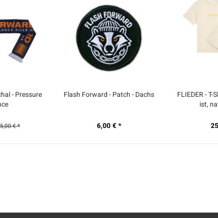
hal - Pressure
Flash Forward - Patch - Dachs
FLIEDER - T-Sh
nce
ist, n
6,00 € *
25
5,00 € *