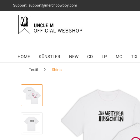
Support: support@merchcowboy.com
HOME
KÜNSTLER
NEW
CD
LP
MC
TIX
Textil
Shirts