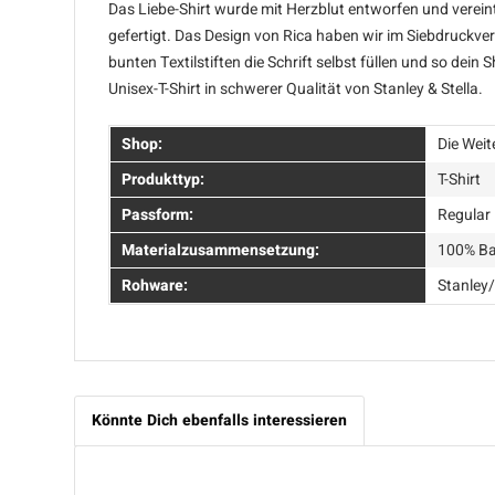
Das Liebe-Shirt wurde mit Herzblut entworfen und vereint
gefertigt. Das Design von Rica haben wir im Siebdruckve
bunten Textilstiften die Schrift selbst füllen und so dein
Unisex-T-Shirt in schwerer Qualität von Stanley & Stella.
Shop:
Die Weit
Produkttyp:
T-Shirt
Passform:
Regular 
Materialzusammensetzung:
100% Ba
Rohware:
Stanley/
Könnte Dich ebenfalls interessieren