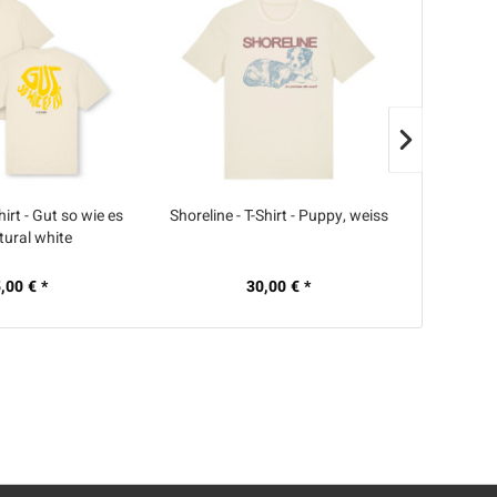
irt - Gut so wie es
Shoreline - T-Shirt - Puppy, weiss
Flash F
atural white
Es
,00 € *
30,00 € *