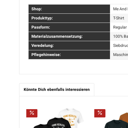
Shop:
Me And 
Produkttyp:
T-Shirt
Passform:
Regular 
Materialzusammensetzung:
100% Ba
Veredelung:
Siebdru
Pflegehinweise:
Maschin
Könnte Dich ebenfalls interessieren