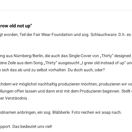
row old not up"
igt worden, Teil der Fair Wear Foundation und sog. Schlauchware. D.h. es 
g aus Nürnberg/Berlin, die auch das Single-Cover von „Thirty“ designed
ns eine Zeile aus dem Song „Thirty“ ausgesucht „I grew old instead of up“
sich das ab und zu selbst vorhalten. Du doch auch, oder?
achdem wir möglichst nachhaltig produzieren möchten, produzieren wir vo
lungen offen lassen und dann erst mit dem Produzieren beginnen. Stellt eu
uer Verständnis .
dnamen anbringen, ein sog. Bläbberle. Foto reichen wir asap nach.
upport. Das bedeutet uns viel!