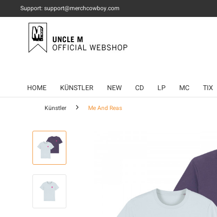
Support: support@merchcowboy.com
HOME
KÜNSTLER
NEW
CD
LP
MC
TIX
Künstler
Me And Reas