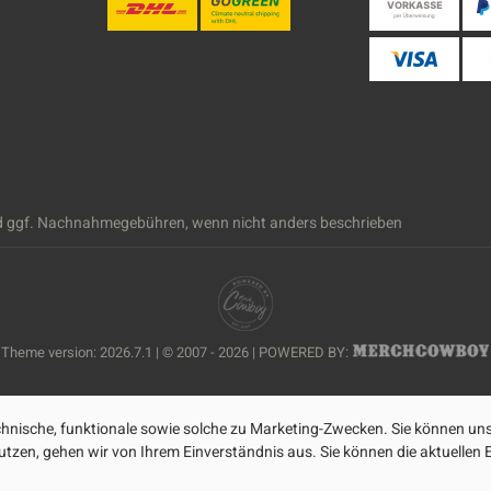
 ggf. Nachnahmegebühren, wenn nicht anders beschrieben
Theme version: 2026.7.1 | © 2007 - 2026 | POWERED BY:
nische, funktionale sowie solche zu Marketing-Zwecken. Sie können uns
zen, gehen wir von Ihrem Einverständnis aus. Sie können die aktuellen Ei