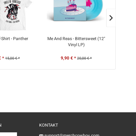
AU
-Shirt - Panther
Me And Reas - Bittersweet (12"
Uncle M
Vinyl LP)
€ *
9,90 € *
3
15,00 € *
20,00 € *
N
KONTAKT
support@merchcowboy.com