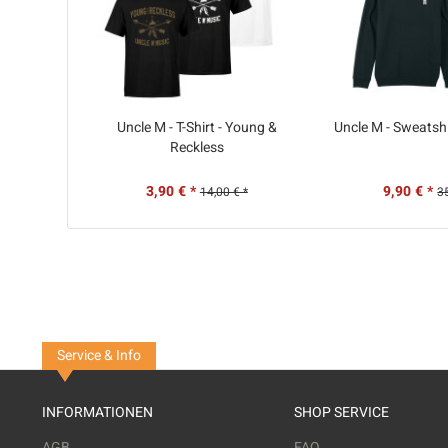
Uncle M - T-Shirt - Young &
Uncle M - Sweatshi
Reckless
3,90 € *
9,90 € *
14,00 € *
3
Service & Info
INFORMATIONEN
SHOP SERVICE
AGB
FAQ