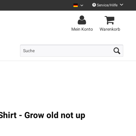
Service/Hilfe
Uncle M Deutsch
Mein Konto
Warenkorb
hirt - Grow old not up