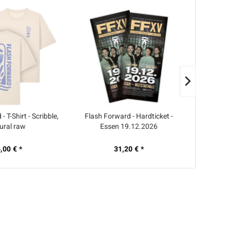
 T-Shirt - Scribble,
Flash Forward - Hardticket -
Flash Fo
ural raw
Essen 19.12.2026
,00 € *
31,20 € *