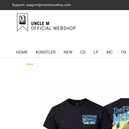
Support: support@merchcowboy.com
HOME
KÜNSTLER
NEW
CD
LP
MC
TIX
New