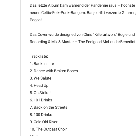
Das letzte Album kam während der Pandemie raus – höchste Ze
neuen Celtic-Folk-Punk-Bangern. Banjo trifft verzerrte Gitarre
Pogos!
Das Cover wurde designed von Chris "Killerartworx" Bögle und 
Recording & Mix & Master – The Feelgood McLouds/Benedict 
Trackliste:
1. Back in Life
2. Dance with Broken Bones
3. We Salute
4. Head Up
5. On Strike!
6. 101 Drinks
7. Back on the Streets
8. 100 Drinks
9. Cold Old River
10. The Outcast Choir