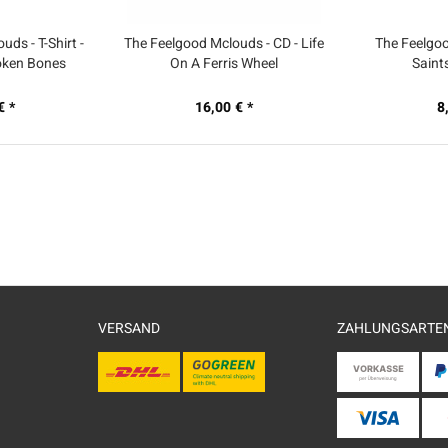
ds - T-Shirt -
The Feelgood Mclouds - CD - Life
The Feelgoo
oken Bones
On A Ferris Wheel
Saint
€ *
16,00 € *
8
VERSAND
ZAHLUNGSARTE