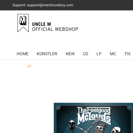
Support: support@merchcowboy.com
HOME
KÜNSTLER
NEW
CD
LP
MC
TIX
LP