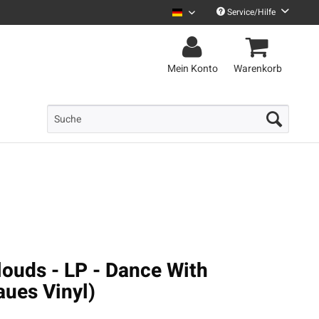
Service/Hilfe
Uncle M Deutsch
Mein Konto
Warenkorb
ouds - LP - Dance With
aues Vinyl)