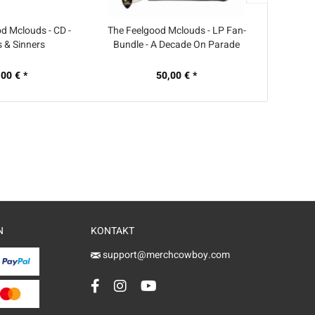
d Mclouds - CD -
The Feelgood Mclouds - LP Fan-
The Feel
s & Sinners
Bundle - A Decade On Parade
(farbige Vinyl)
,00 € *
50,00 € *
N
KONTAKT
support@merchcowboy.com