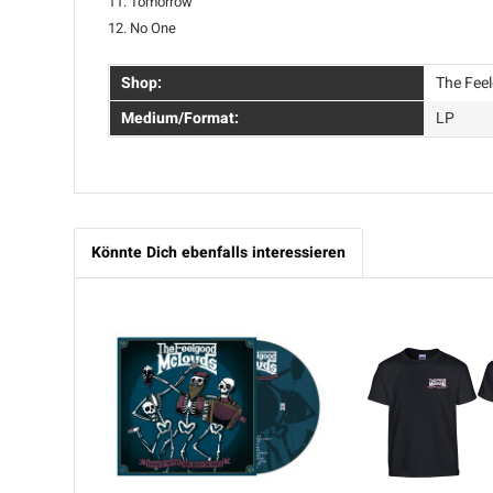
11. Tomorrow
12. No One
Shop:
The Fee
Medium/Format:
LP
Könnte Dich ebenfalls interessieren