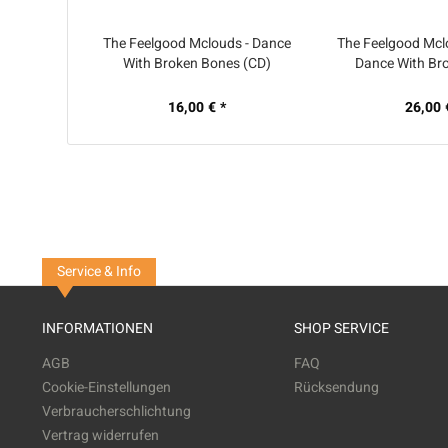
The Feelgood Mclouds - Dance
The Feelgood Mclou
With Broken Bones (CD)
Dance With Br
16,00 € *
26,00 
Service & Info
INFORMATIONEN
SHOP SERVICE
AGB
FAQ
Cookie-Einstellungen
Rücksendung
Verbraucherschlichtung
Vertrag widerrufen