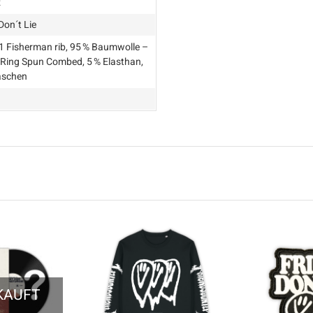
z
Don´t Lie
x1 Fisherman rib, 95 % Baumwolle –
 Ring Spun Combed, 5 % Elasthan,
aschen
KAUFT