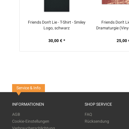
Friends Don't Lie - T-Shirt - Smiley
Friends Don't Li
Logo, schwarz
Dramaturgie (Vinyl
Color
30,00 € *
25,00 
Service & Info
INFORMATIONEN
SHOP SERVICE
AGB
FAQ
Cookie-Einstellungen
Rücksendung
Verbraucherschlichtung