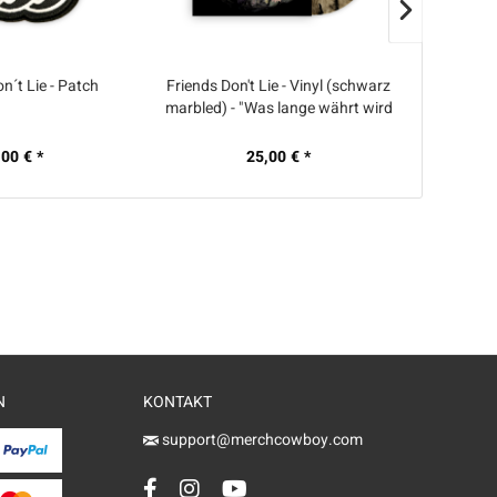
n´t Lie - Patch
Friends Don't Lie - Vinyl (schwarz
Friends Do
marbled) - "Was lange währt wird
der 
auch nicht gut"
,00 € *
25,00 € *
N
KONTAKT
support@merchcowboy.com