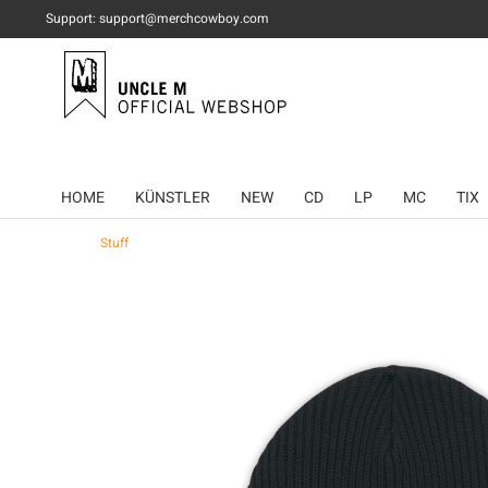
Support: support@merchcowboy.com
HOME
KÜNSTLER
NEW
CD
LP
MC
TIX
Stuff