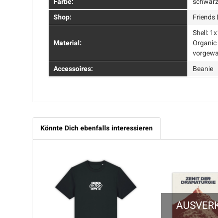
Farbe:
schwar
Shop:
Friends 
Shell: 1
Material:
Organic
vorgew
Accessoires:
Beanie
Könnte Dich ebenfalls interessieren
AUSVER