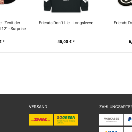
e - Zenit der
Friends Don´t Lie - Longsleeve
Friends Do
 12" - Surprise
)
€ *
45,00 € *
6
VERSAND
ZAHLUNGSARTE