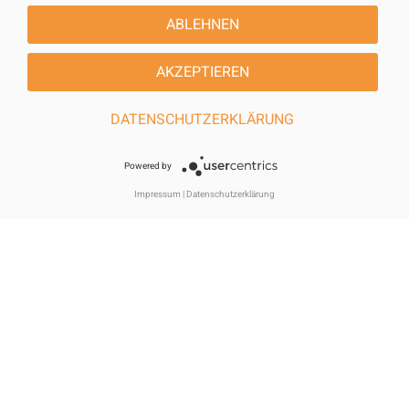
ZAHLUNGSARTEN
ABLEHNEN
* Alle Preise inkl. gesetzl. Mehrwertsteuer zzgl.
Versandkosten
und
AKZEPTIEREN
ggf. Nachnahmegebühren, wenn nicht anders beschrieben
DATENSCHUTZERKLÄRUNG
Powered by
Theme version: 2026.7.1 | © 2007 - 2026 | POWERED BY:
Impressum
|
Datenschutzerklärung