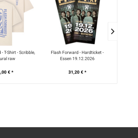
 T-Shirt - Scribble,
Flash Forward - Hardticket -
The Feel
ural raw
Essen 19.12.2026
Decade 
,00 € *
31,20 € *