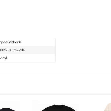
lgood Mclouds
: 100% Baumwolle
Vinyl