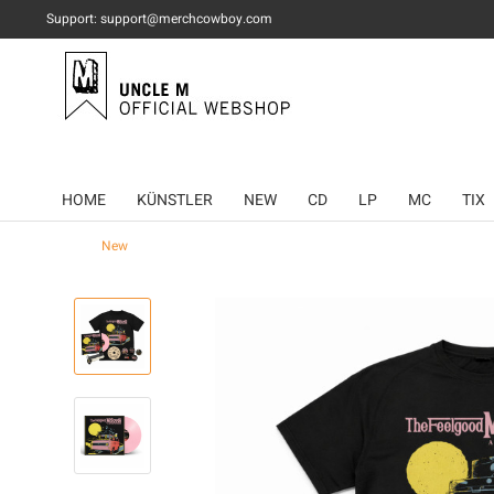
Support: support@merchcowboy.com
HOME
KÜNSTLER
NEW
CD
LP
MC
TIX
New