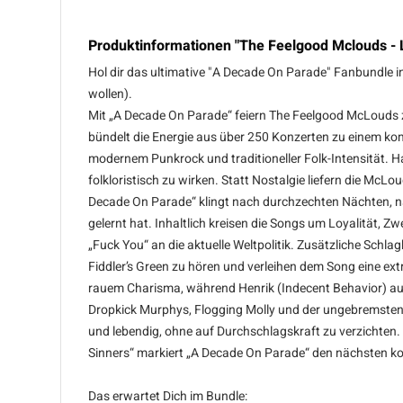
Produktinformationen "The Feelgood Mclouds - L
Hol dir das ultimative "A Decade On Parade" Fanbundle ink
wollen).
Mit „A Decade On Parade“ feiern The Feelgood McLouds 
bündelt die Energie aus über 250 Konzerten zu einem k
modernem Punkrock und traditioneller Folk-Intensität. Ha
folkloristisch zu wirken. Statt Nostalgie liefern die McL
Decade On Parade“ klingt nach durchzechten Nächten, n
gelernt hat. Inhaltlich kreisen die Songs um Loyalität, 
„Fuck You“ an die aktuelle Weltpolitik. Zusätzliche Schla
Fiddler’s Green zu hören und verleihen dem Song eine ext
rauem Charisma, während Henrik (Indecent Behavior) au
Dropkick Murphys, Flogging Molly und der ungebremsten A
und lebendig, ohne auf Durchschlagskraft zu verzichten
Sinners“ markiert „A Decade On Parade“ den nächsten kons
Das erwartet Dich im Bundle: