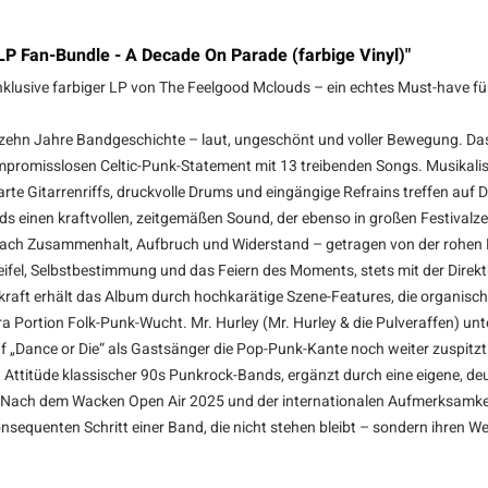
P Fan-Bundle - A Decade On Parade (farbige Vinyl)"
lusive farbiger LP von The Feelgood Mclouds – ein echtes Must-have für al
zehn Jahre Bandgeschichte – laut, ungeschönt und voller Bewegung. Das
ompromisslosen Celtic-Punk-Statement mit 13 treibenden Songs. Musikal
rte Gitarrenriffs, druckvolle Drums und eingängige Refrains treffen auf 
ouds einen kraftvollen, zeitgemäßen Sound, der ebenso in großen Festivalz
ach Zusammenhalt, Aufbruch und Widerstand – getragen von der rohen En
Zweifel, Selbstbestimmung und das Feiern des Moments, stets mit der Dire
gkraft erhält das Album durch hochkarätige Szene-Features, die organisch
ra Portion Folk-Punk-Wucht. Mr. Hurley (Mr. Hurley & die Pulveraffen) unt
f „Dance or Die“ als Gastsänger die Pop-Punk-Kante noch weiter zuspit
ttitüde klassischer 90s Punkrock-Bands, ergänzt durch eine eigene, deut
. Nach dem Wacken Open Air 2025 und der internationalen Aufmerksamkeit
equenten Schritt einer Band, die nicht stehen bleibt – sondern ihren Weg