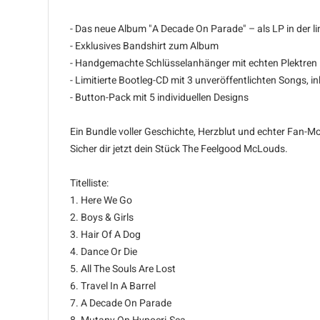
- Das neue Album "A Decade On Parade" – als LP in der lim
- Exklusives Bandshirt zum Album
- Handgemachte Schlüsselanhänger mit echten Plektren – 
- Limitierte Bootleg-CD mit 3 unveröffentlichten Songs, 
- Button-Pack mit 5 individuellen Designs
Ein Bundle voller Geschichte, Herzblut und echter Fan-Mo
Sicher dir jetzt dein Stück The Feelgood McLouds.
Titelliste:
1. Here We Go
2. Boys & Girls
3. Hair Of A Dog
4. Dance Or Die
5. All The Souls Are Lost
6. Travel In A Barrel
7. A Decade On Parade