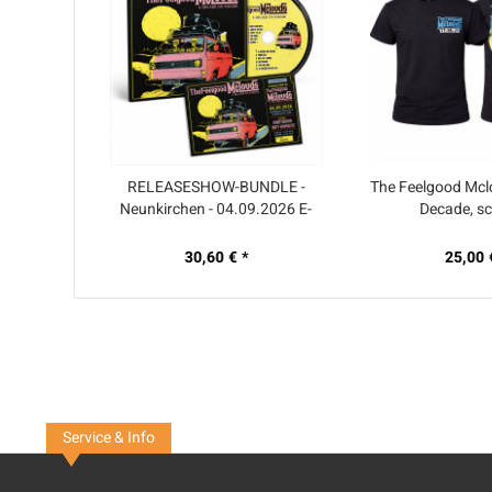
RELEASESHOW-BUNDLE -
The Feelgood Mclou
Neunkirchen - 04.09.2026 E-
Decade, s
Ticket+CD
30,60 € *
25,00 
Service & Info