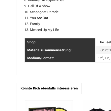
8. Mutany On Hypocri-Sea
9. Hell Of A Show
10. Scapegoat Parade
11. You Are Our
12. Family
13. Messed Up My Life
Shop:
The Fee
Materialzusammensetzung:
T-Shirt
Medium/Format:
12", LP, 
Könnte Dich ebenfalls interessieren