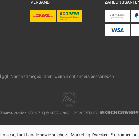
VERSAND
ZAHLUNGSARTE
 ggf. Nachnahmegebühren, wenn nicht anders beschrieben
Theme version: 2026.7.1 | © 2007 - 2026 | POWERED BY:
nische, funktionale sowie solche zu Marketing-Zwecken. Sie können uns