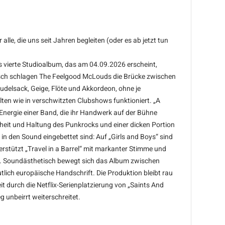
le, die uns seit Jahren begleiten (oder es ab jetzt tun
 vierte Studioalbum, das am 04.09.2026 erscheint,
isch schlagen The Feelgood McLouds die Brücke zwischen
Dudelsack, Geige, Flöte und Akkordeon, ohne je
elten wie in verschwitzten Clubshows funktioniert. „A
ergie einer Band, die ihr Handwerk auf der Bühne
ktheit und Haltung des Punkrocks und einer dicken Portion
 in den Sound eingebettet sind: Auf „Girls and Boys“ sind
erstützt „Travel in a Barrel“ mit markanter Stimme und
zt. Soundästhetisch bewegt sich das Album zwischen
lich europäische Handschrift. Die Produktion bleibt rau
 durch die Netflix-Serienplatzierung von „Saints And
 unbeirrt weiterschreitet.