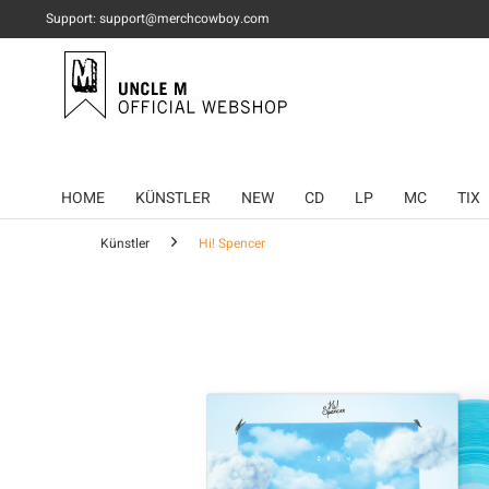
Support: support@merchcowboy.com
HOME
KÜNSTLER
NEW
CD
LP
MC
TIX
Künstler
Hi! Spencer