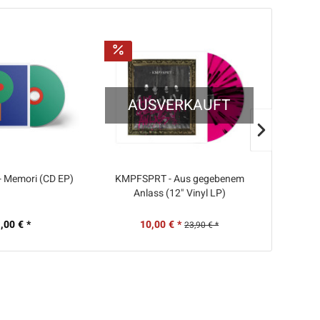
AUSVERKAUFT
 - Memori (CD EP)
KMPFSPRT - Aus gegebenem
KMPFSPRT
Anlass (12" Vinyl LP)
,00 € *
10,00 € *
10
23,90 € *