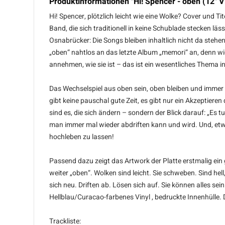
Produktinformationen "Hi! Spencer - oben (12" Vi
Hi! Spencer, plötzlich leicht wie eine Wolke? Cover und
Band, die sich traditionell in keine Schublade stecken läs
Osnabrücker: Die Songs bleiben inhaltlich nicht da stehe
„oben“ nahtlos an das letzte Album „memori“ an, denn wie
annehmen, wie sie ist – das ist ein wesentliches Thema 
Das Wechselspiel aus oben sein, oben bleiben und imm
gibt keine pauschal gute Zeit, es gibt nur ein Akzeptie
sind es, die sich ändern – sondern der Blick darauf: „Es 
man immer mal wieder abdriften kann und wird. Und, etwa
hochleben zu lassen!
Passend dazu zeigt das Artwork der Platte erstmalig ei
weiter „oben“. Wolken sind leicht. Sie schweben. Sind he
sich neu. Driften ab. Lösen sich auf. Sie können alles sein
Hellblau/Curacao-farbenes Vinyl , bedruckte Innenhülle.
Trackliste: