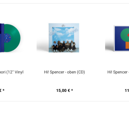
ori (12" Vinyl
Hi! Spencer - oben (CD)
Hi! Spencer
€ *
15,00 € *
11