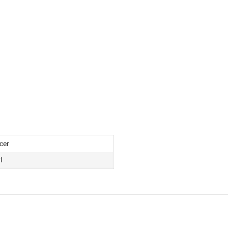
cer
l