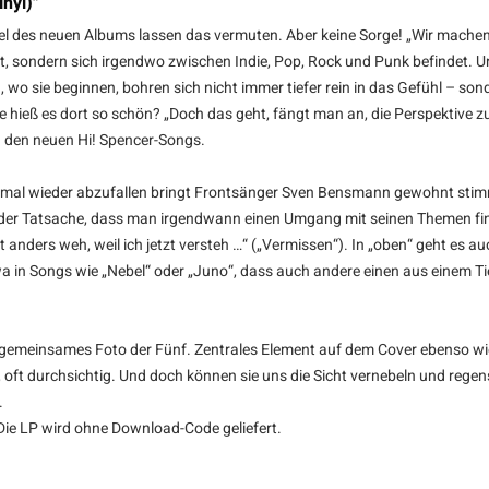
nyl)"
 Titel des neuen Albums lassen das vermuten. Aber keine Sorge! „Wir mach
st, sondern sich irgendwo zwischen Indie, Pop, Rock und Punk befindet. Und
n, wo sie beginnen, bohren sich nicht immer tiefer rein in das Gefühl – s
 hieß es dort so schön? „Doch das geht, fängt man an, die Perspektive zu
in den neuen Hi! Spencer-Songs.
er mal wieder abzufallen bringt Frontsänger Sven Bensmann gewohnt st
ren der Tatsache, dass man irgendwann einen Umgang mit seinen Themen fi
tut anders weh, weil ich jetzt versteh …“ („Vermissen“). In „oben“ geht es
 in Songs wie „Nebel“ oder „Juno“, dass auch andere einen aus einem Ti
n gemeinsames Foto der Fünf. Zentrales Element auf dem Cover ebenso wie
ll, oft durchsichtig. Und doch können sie uns die Sicht vernebeln und re
.
 Die LP wird ohne Download-Code geliefert.