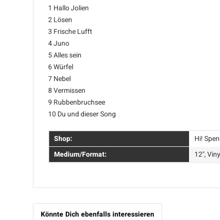
1 Hallo Jolien
2 Lösen
3 Frische Lufft
4 Juno
5 Alles sein
6 Würfel
7 Nebel
8 Vermissen
9 Rubbenbruchsee
10 Du und dieser Song
Shop:
Hi! Spen
Medium/Format:
12'', Viny
Könnte Dich ebenfalls interessieren