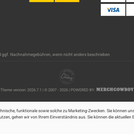
 ggf. Nachnahmegebühren, wenn nicht anders beschrieben
Theme version: 2026.7.1 | © 2007 - 2026 | POWERED BY:
nische, funktionale sowie solche zu Marketing-Zwecken. Sie können uns
zen, gehen wir von Ihrem Einverständnis aus. Sie können die aktuellen Ei