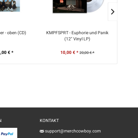
AU
er - oben (CD)
KMPFSPRT - Euphorie und Panik
KMPFSP
(12" Vinyl LP)
Anl
,00 € *
10,00 € *
10
20,00 € *
N
KONTAKT
support@merchcowboy.com