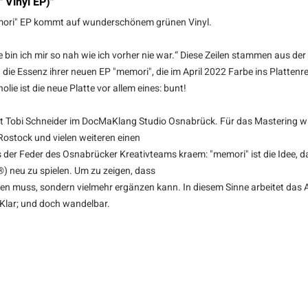
 Vinyl EP)"
"Memori" EP kommt auf wunderschönem grünen Vinyl.
e bin ich mir so nah wie ich vorher nie war.“ Diese Zeilen stammen aus der 
ch die Essenz ihrer neuen EP "memori", die im April 2022 Farbe ins Platte
e ist die neue Platte vor allem eines: bunt!
obi Schneider im DocMaKlang Studio Osnabrück. Für das Mastering wurde
 Rostock und vielen weiteren einen
r Feder des Osnabrücker Kreativteams kraem: "memori" ist die Idee, das 
) neu zu spielen. Um zu zeigen, dass
eßen muss, sondern vielmehr ergänzen kann. In diesem Sinne arbeitet das
Klar; und doch wandelbar.