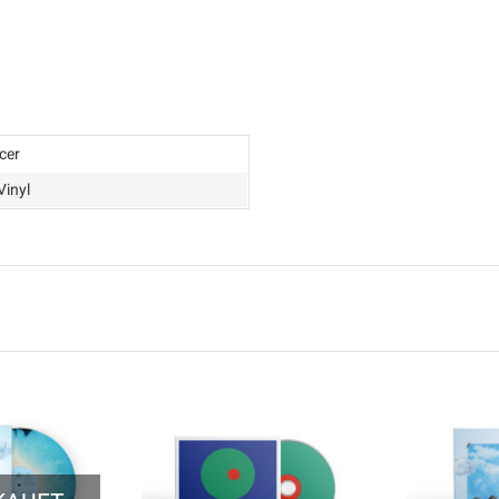
cer
 Vinyl