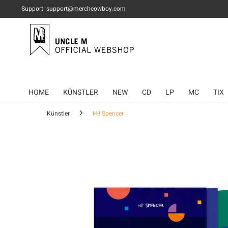
Support: support@merchcowboy.com
HOME
KÜNSTLER
NEW
CD
LP
MC
TIX
Künstler
Hi! Spencer