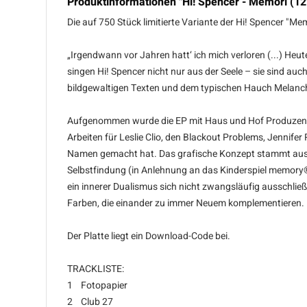
Produktinformationen "Hi! Spencer - Memori (12"
Die auf 750 Stück limitierte Variante der Hi! Spencer 
„Irgendwann vor Jahren hatt‘ ich mich verloren (...) Heut
singen Hi! Spencer nicht nur aus der Seele – sie sind au
bildgewaltigen Texten und dem typischen Hauch Melancholi
Aufgenommen wurde die EP mit Haus und Hof Produzent T
Arbeiten für Leslie Clio, den Blackout Problems, Jennifer
Namen gemacht hat. Das grafische Konzept stammt aus de
Selbstfindung (in Anlehnung an das Kinderspiel memory®
ein innerer Dualismus sich nicht zwangsläufig ausschli
Farben, die einander zu immer Neuem komplementieren. 
Der Platte liegt ein Download-Code bei.
TRACKLISTE:
1 Fotopapier
2 Club 27