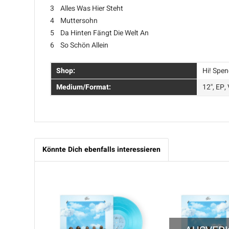
3 Alles Was Hier Steht
4 Muttersohn
5 Da Hinten Fängt Die Welt An
6 So Schön Allein
Shop:
Hi! Spen
Medium/Format:
12'', EP,
Könnte Dich ebenfalls interessieren