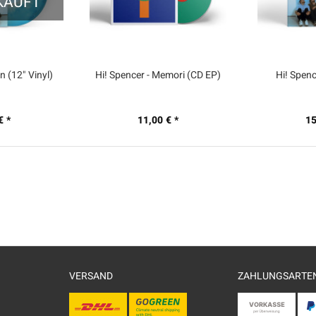
KAUFT
n (12" Vinyl)
Hi! Spencer - Memori (CD EP)
Hi! Spenc
€ *
11,00 € *
15
VERSAND
ZAHLUNGSARTE