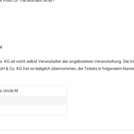
w Point Or The Moment After?"
n
n!
KG ist nicht selbst Veranstalter der angebotenen Veranstaltung. Die Ve
bH & Co. KG hat es lediglich übernommen, die Tickets in folgendem Namen
e, Uncle M