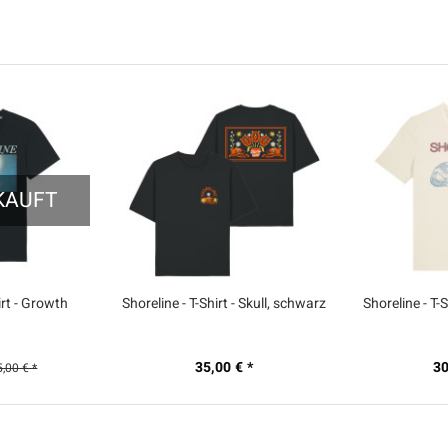
KAUFT
irt - Growth
Shoreline - T-Shirt - Skull, schwarz
Shoreline - T-
35,00 € *
30
5,00 € *