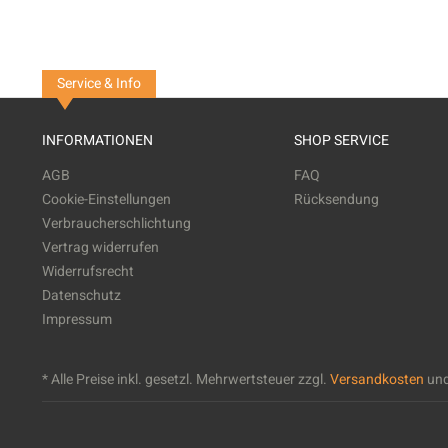
Service & Info
INFORMATIONEN
SHOP SERVICE
AGB
FAQ
Cookie-Einstellungen
Rücksendung
Verbraucherschlichtung
Vertrag widerrufen
Widerrufsrecht
Datenschutz
Impressum
* Alle Preise inkl. gesetzl. Mehrwertsteuer zzgl.
Versandkosten
und