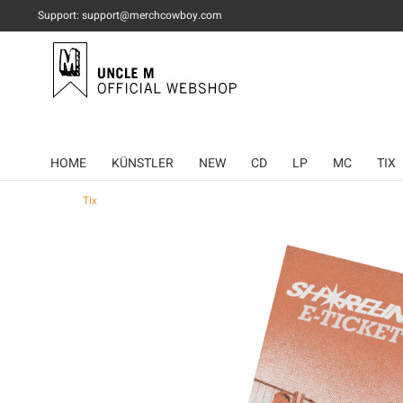
Support: support@merchcowboy.com
HOME
KÜNSTLER
NEW
CD
LP
MC
TIX
Tix