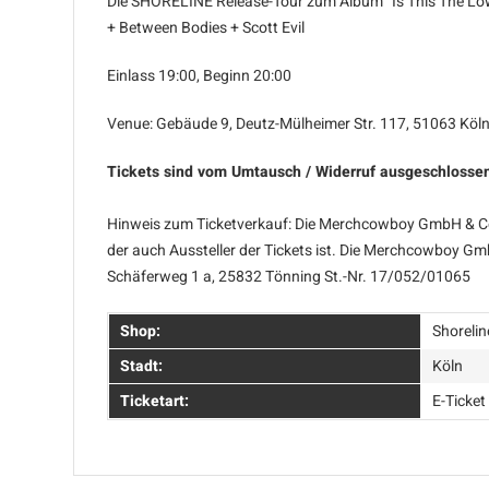
Die SHORELINE Release-Tour zum Album "Is This The Lo
+ Between Bodies + Scott Evil
Einlass 19:00, Beginn 20:00
Venue: Gebäude 9, Deutz-Mülheimer Str. 117, 51063 Köl
Tickets sind vom Umtausch / Widerruf ausgeschlosse
Hinweis zum Ticketverkauf: Die Merchcowboy GmbH & Co. 
der auch Aussteller der Tickets ist. Die Merchcowboy Gm
Schäferweg 1 a, 25832 Tönning St.-Nr. 17/052/01065
Shop:
Shorelin
Stadt:
Köln
Ticketart:
E-Ticket