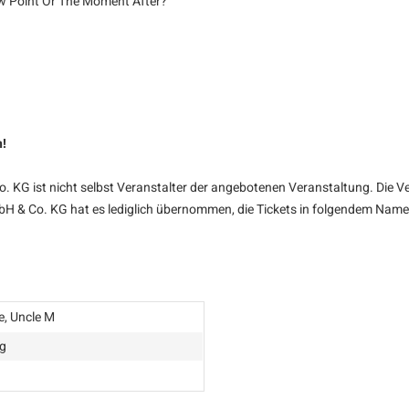
w Point Or The Moment After?"
n!
KG ist nicht selbst Veranstalter der angebotenen Veranstaltung. Die Ve
bH & Co. KG hat es lediglich übernommen, die Tickets in folgendem Namen
e, Uncle M
g