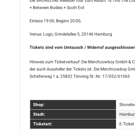
Die SHORELINE Release-Tour zum Album "Is This The Lo
+ Between Bodies + Scott Evil
Einlass 19:00, Beginn 20:00,
Venue: Logo, Grindelallee 5, 20146 Hamburg
Tickets sind vom Umtausch / Widerruf ausgeschlosse
Hinweis zum Ticketverkauf: Die Merchcowboy GmbH & Co. 
der auch Aussteller der Tickets ist. Die Merchcowboy Gm
Schäferweg 1 a, 25832 Tönning St.-Nr. 17/052/01065
Shop:
Shorelin
Stadt:
Hambur
Ticketart:
E-Ticket