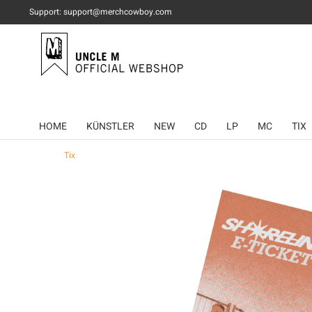
Support: support@merchcowboy.com
HOME
KÜNSTLER
NEW
CD
LP
MC
TIX
Tix