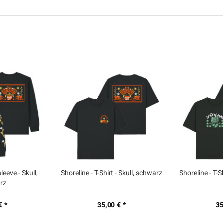
leeve - Skull,
Shoreline - T-Shirt - Skull, schwarz
Shoreline - T-S
rz
€ *
35,00 € *
35