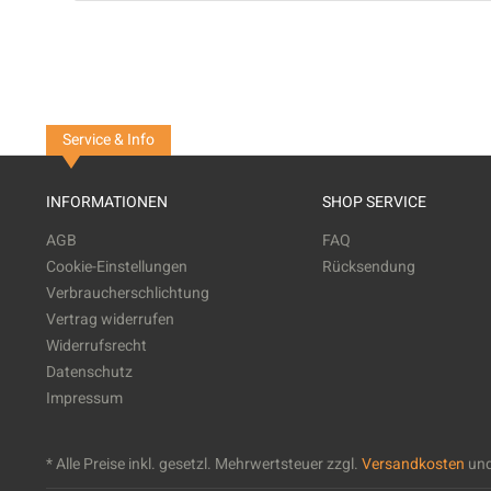
Service & Info
INFORMATIONEN
SHOP SERVICE
AGB
FAQ
Cookie-Einstellungen
Rücksendung
Verbraucherschlichtung
Vertrag widerrufen
Widerrufsrecht
Datenschutz
Impressum
* Alle Preise inkl. gesetzl. Mehrwertsteuer zzgl.
Versandkosten
und