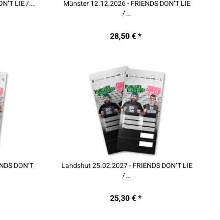
N’T LIE /...
Münster 12.12.2026 - FRIENDS DON’T LIE
/...
28,50 € *
ENDS DON’T
Landshut 25.02.2027 - FRIENDS DON’T LIE
/...
25,30 € *