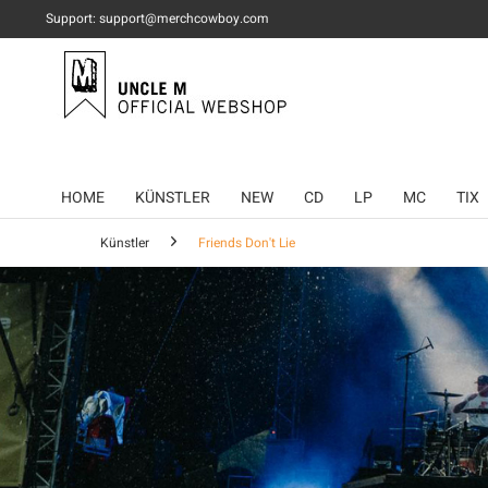
Support: support@merchcowboy.com
HOME
KÜNSTLER
NEW
CD
LP
MC
TIX
Künstler
Friends Don't Lie