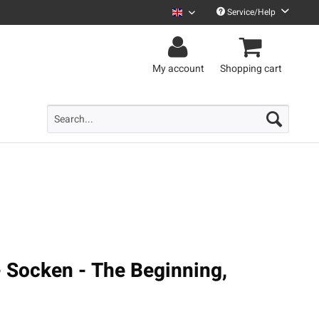
Service/Help
Uncle M English
My account
Shopping cart
- Socken - The Beginning,