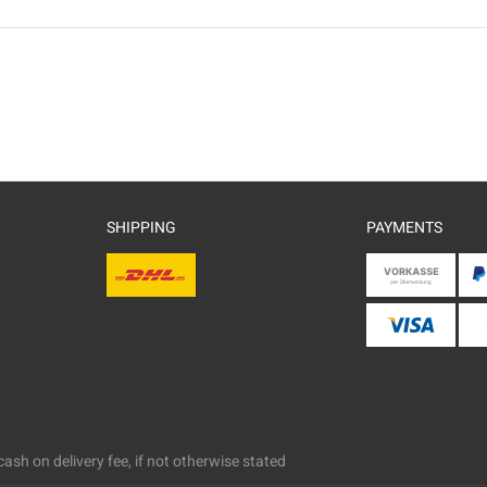
SHIPPING
PAYMENTS
ash on delivery fee, if not otherwise stated