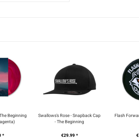
 The Beginning
Swallows's Rose - Snapback Cap
Flash Forwar
magenta)
- The Beginning
 *
€29.99 *
€