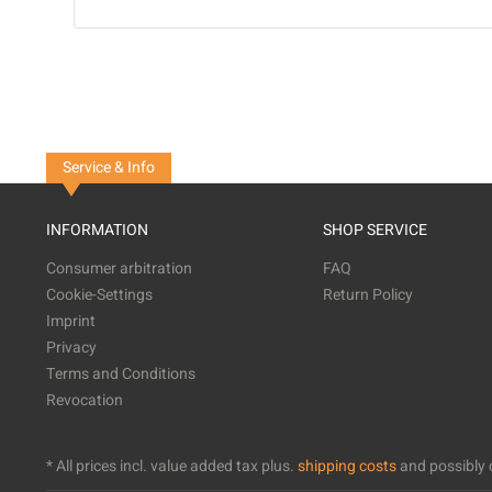
Service & Info
INFORMATION
SHOP SERVICE
Consumer arbitration
FAQ
Cookie-Settings
Return Policy
Imprint
Privacy
Terms and Conditions
Revocation
* All prices incl. value added tax plus.
shipping costs
and possibly c