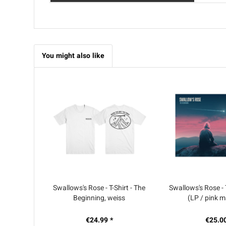
You might also like
Swallows's Rose - T-Shirt - The
Swallows's Rose -
Beginning, weiss
(LP / pink 
€24.99 *
€25.00