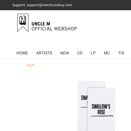
Support: support@merchcowboy.com
HOME
ARTISTS
NEW
CD
LP
MC
TIX
Stuff