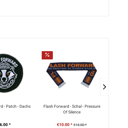
d - Patch - Dachs
Flash Forward - Schal - Pressure
Die Weit
Of Silence
alles hier
6.00 *
€10.00 *
€15.00 *