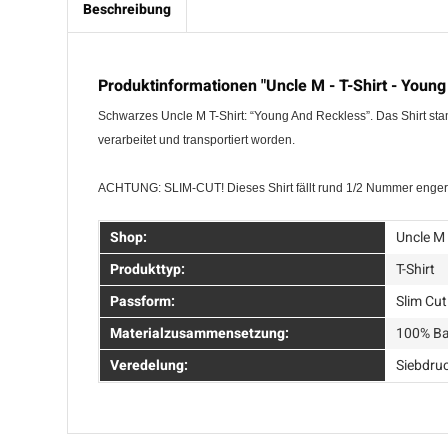
Beschreibung
Produktinformationen "Uncle M - T-Shirt - Young
Schwarzes Uncle M T-Shirt: “Young And Reckless”. Das Shirt sta
verarbeitet und transportiert worden.
ACHTUNG: SLIM-CUT! Dieses Shirt fällt rund 1/2 Nummer enger
Shop:
Uncle M
Produkttyp:
T-Shirt
Passform:
Slim Cut
Materialzusammensetzung:
100% Ba
Veredelung:
Siebdru