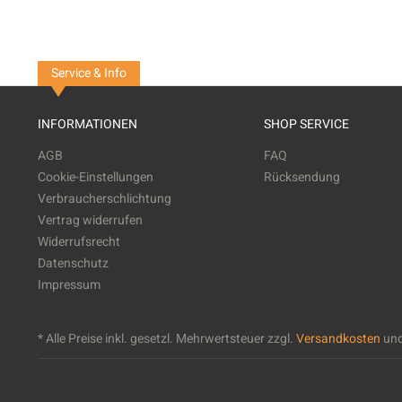
Service & Info
INFORMATIONEN
SHOP SERVICE
AGB
FAQ
Cookie-Einstellungen
Rücksendung
Verbraucherschlichtung
Vertrag widerrufen
Widerrufsrecht
Datenschutz
Impressum
* Alle Preise inkl. gesetzl. Mehrwertsteuer zzgl.
Versandkosten
und