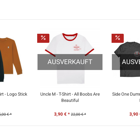
AUSVERKAUFT
AUSV
rt - Logo Stick
Uncle M - T-Shirt - All Boobs Are
Side One Dumm
Beautiful
3,90 € *
3,90 
5,00 € *
22,00 € *