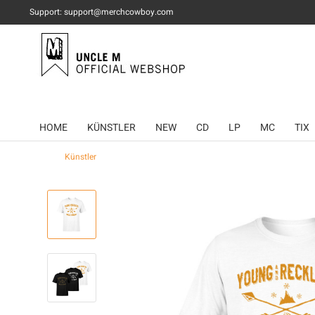
Support: support@merchcowboy.com
HOME
KÜNSTLER
NEW
CD
LP
MC
TIX
Künstler