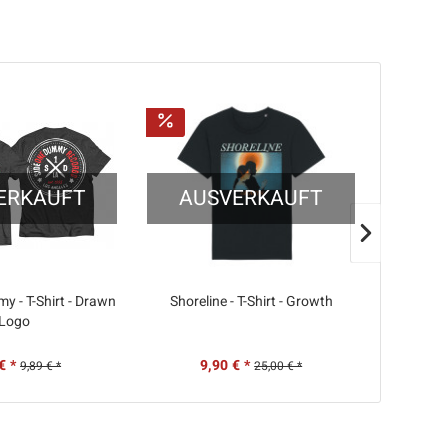
ERKAUFT
AUSVERKAUFT
AU
y - T-Shirt - Drawn
Shoreline - T-Shirt - Growth
Spanis
Logo
Faces etc
€ *
9,90 € *
14
9,89 € *
25,00 € *