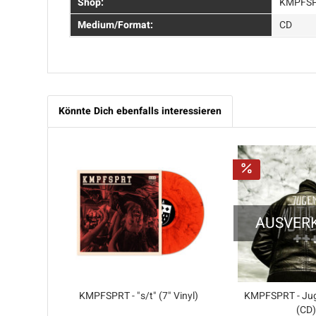
Shop:
KMPFS
Medium/Format:
CD
Könnte Dich ebenfalls interessieren
AUSVER
KMPFSPRT - "s/t" (7" Vinyl)
KMPFSPRT - Jug
(CD