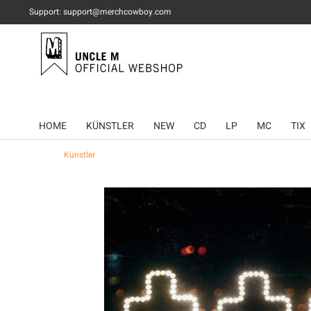
Support: support@merchcowboy.com
HOME
KÜNSTLER
NEW
CD
LP
MC
TIX
Künstler