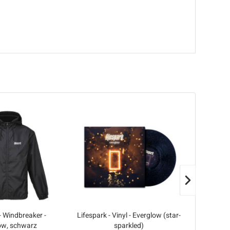
- Windbreaker -
Lifespark - Vinyl - Everglow (star-
Lifespar
ow, schwarz
sparkled)