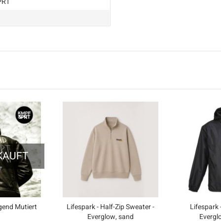
PRT
KAUFT
end Mutiert
Lifespark - Half-Zip Sweater -
Lifespark 
)
Everglow, sand
Evergl