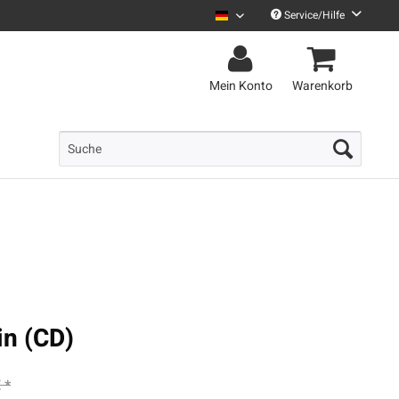
Service/Hilfe
Uncle M Deutsch
Mein Konto
Warenkorb
n (CD)
 *