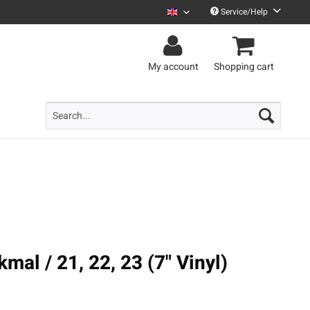
Service/Help
Uncle M English
My account
Shopping cart
l / 21, 22, 23 (7" Vinyl)