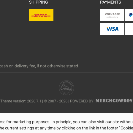
SHIPPING
PAYMENTS
ash on delivery fee, if not otherwise stated
Theme version: 2026.7.1 | © 2007 - 2026 | POWERED BY:
se for marketing purposes. In principle, you can also visit our site withou
current settings at any time by clicking on the link in the footer "Cookie