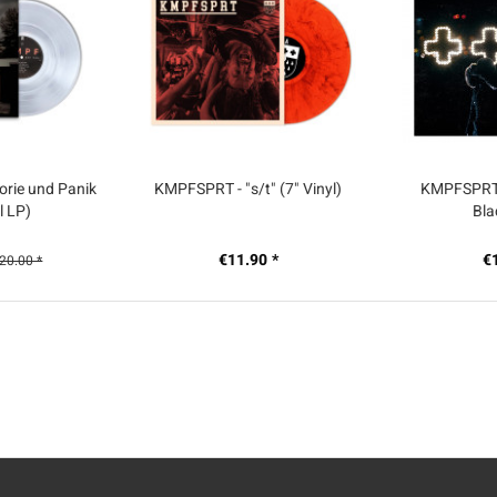
rie und Panik
KMPFSPRT - "s/t" (7" Vinyl)
KMPFSPRT -
l LP)
Bla
€11.90 *
€
20.00 *