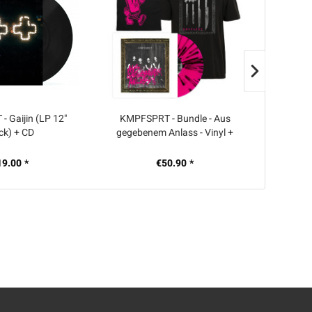
 Gaijin (LP 12"
KMPFSPRT - Bundle - Aus
KMPFSPR
ck) + CD
gegebenem Anlass - Vinyl +
Beutel + Shirt "Messer"
19.00 *
€50.90 *