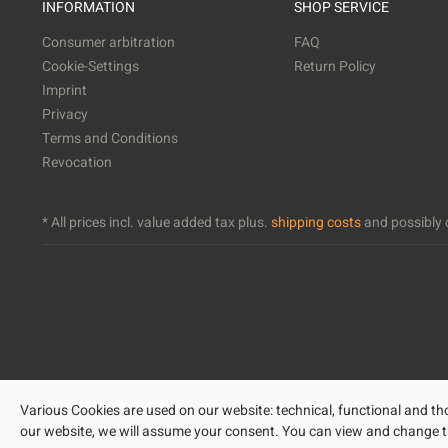
INFORMATION
SHOP SERVICE
Consumer arbitration
FAQ
Cookie-Settings
Return Policy
Imprint
Privacy
Terms and Conditions
Revocation
* All prices incl. value added tax plus.
shipping costs
and possibly c
Various Cookies are used on our website: technical, functional and tho
our website, we will assume your consent. You can view and change the 