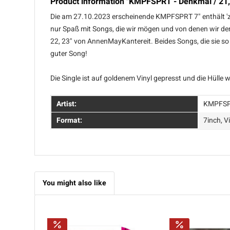
Product information "KMPFSPRT - Denkmal / 21, 2
Die am 27.10.2023 erscheinende KMPFSPRT 7" enthält 'zw
nur Spaß mit Songs, die wir mögen und von denen wir denk
22, 23" von AnnenMayKantereit. Beides Songs, die sie so
guter Song!
Die Single ist auf goldenem Vinyl gepresst und die Hülle 
Artist:
KMPFS
Format:
7inch, V
You might also like