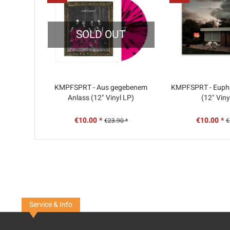
SOLD OUT
KMPFSPRT - Aus gegebenem
KMPFSPRT - Eupho
Anlass (12" Vinyl LP)
(12" Viny
€10.00 *
€10.00 *
€23.90 *
€
Service & Info