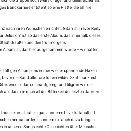
sich die Gruppe noch weitsichtiger und ideenreicher als
 Bandkarriere entsteht so eine Platte, die all ihre
z nach ihren Wünschen errichtet. Gitarrist Trevor Reilly
 Delusion“ ist so das erste Album, das innerhalb dieses
den Stadt draußen und den frühmorgens
ste Album ist, das hier aufgenommen wurde – wir hatten
ielfältigen Album, das immer wieder spannende Haken
bevor die Band alle Tore für ein wildes Skatepunkfest
itarrensolo, das so unaufgeregt und filigran wie die
, dass sie nach all der Bitterkeit der letzten Jahre vor
d noch einmal auf ein ganz anderes Level katapultiert
Menschen herausfordern, sondern sie auch dazu bringen,
ählen in unseren Songs echte Geschichten über Menschen,