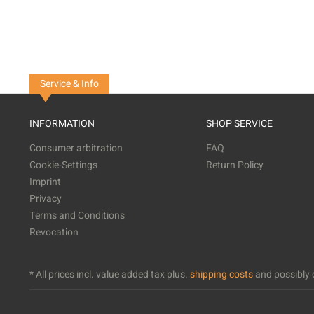
Service & Info
INFORMATION
SHOP SERVICE
Consumer arbitration
FAQ
Cookie-Settings
Return Policy
Imprint
Privacy
Terms and Conditions
Revocation
* All prices incl. value added tax plus.
shipping costs
and possibly c