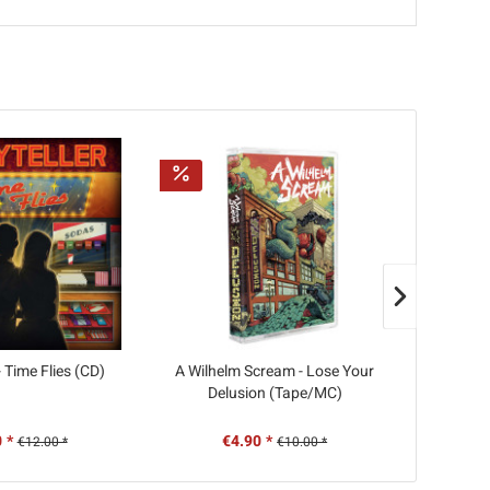
- Time Flies (CD)
A Wilhelm Scream - Lose Your
Uncle M -
Delusion (Tape/MC)
 *
€4.90 *
€
€12.00 *
€10.00 *