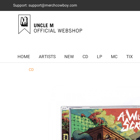
Support: support@merchcowboy.com
HOME
ARTISTS
NEW
CD
LP
MC
TIX
CD