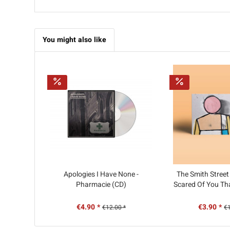
You might also like
Apologies I Have None -
The Smith Street
Pharmacie (CD)
Scared Of You Th
Me (C
€4.90 *
€3.90 *
€12.00 *
€1