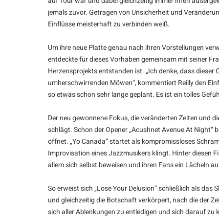
auf Tour war und dabei gleichzeitig immer ihren außergew
jemals zuvor. Getragen von Unsicherheit und Veränderungen
Einflüsse meisterhaft zu verbinden weiß.
Um ihre neue Platte genau nach ihren Vorstellungen verwi
entdeckte für dieses Vorhaben gemeinsam mit seiner Frau
Herzensprojekts entstanden ist. „Ich denke, dass dieser 
umherschwirrenden Möwen“, kommentiert Reilly den Einflu
so etwas schon sehr lange geplant. Es ist ein tolles Gefü
Der neu gewonnene Fokus, die veränderten Zeiten und d
schlägt. Schon der Opener „Acushnet Avenue At Night“ be
öffnet. „Yo Canada“ startet als kompromissloses Schramme
Improvisation eines Jazzmusikers klingt. Hinter diesen 
allem sich selbst beweisen und ihren Fans ein Lächeln au
So erweist sich „Lose Your Delusion“ schließlich als das
und gleichzeitig die Botschaft verkörpert, nach die der Z
sich aller Ablenkungen zu entledigen und sich darauf zu 