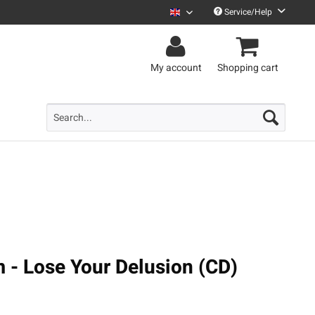
Service/Help
Uncle M English
My account
Shopping cart
 - Lose Your Delusion (CD)