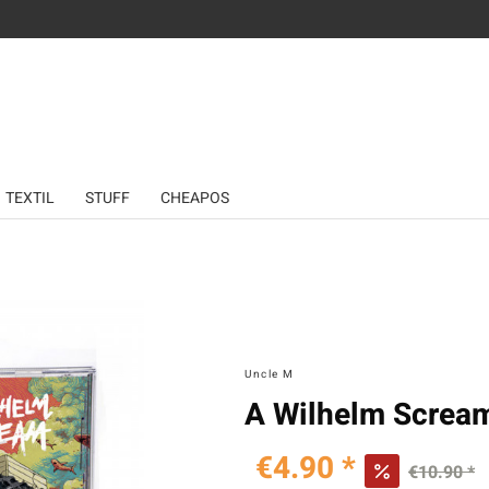
TEXTIL
STUFF
CHEAPOS
Uncle M
A Wilhelm Scream
€4.90 *
€10.90 *