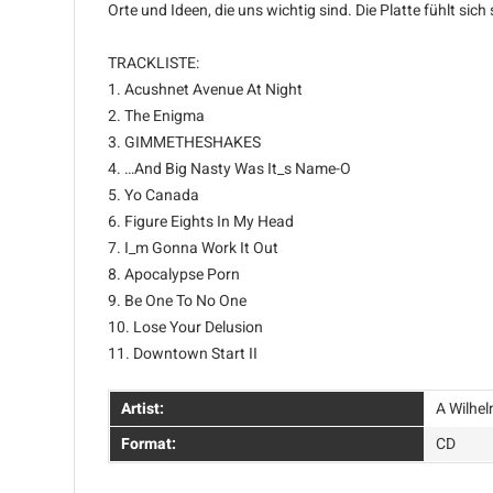
Orte und Ideen, die uns wichtig sind. Die Platte fühlt si
TRACKLISTE:
1. Acushnet Avenue At Night
2. The Enigma
3. GIMMETHESHAKES
4. …And Big Nasty Was It_s Name-O
5. Yo Canada
6. Figure Eights In My Head
7. I_m Gonna Work It Out
8. Apocalypse Porn
9. Be One To No One
10. Lose Your Delusion
11. Downtown Start II
Artist:
A Wilhe
Format:
CD