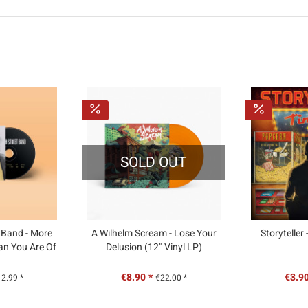
SOLD OUT
 Band - More
A Wilhelm Scream - Lose Your
Storyteller 
an You Are Of
Delusion (12" Vinyl LP)
D)
€8.90 *
€3.90
2.99 *
€22.00 *