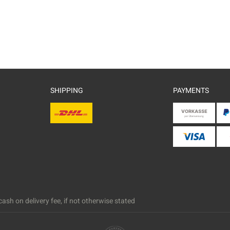
SHIPPING
PAYMENTS
ash on delivery fee, if not otherwise stated