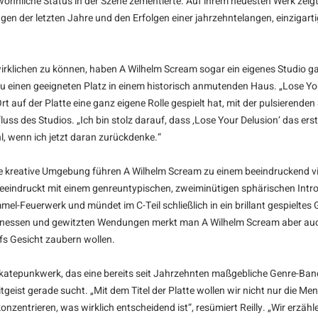
öhnliche Status in der Szene zementierte. Auf ihrem neuesten Werk zeigt 
 der letzten Jahre und den Erfolgen einer jahrzehntelangen, einzigartigen
rklichen zu können, haben A Wilhelm Scream sogar ein eigenes Studio gan
 einen geeigneten Platz in einem historisch anmutenden Haus. „Lose Your
Ort auf der Platte eine ganz eigene Rolle gespielt hat, mit der pulsieren
ss des Studios. „Ich bin stolz darauf, dass ‚Lose Your Delusion‘ das er
hl, wenn ich jetzt daran zurückdenke.“
ie kreative Umgebung führen A Wilhelm Scream zu einem beeindruckend v
eindruckt mit einem genreuntypischen, zweiminütigen sphärischen Intro, 
l-Feuerwerk und mündet im C-Teil schließlich in ein brillant gespieltes G
Finessen und gewitzten Wendungen merkt man A Wilhelm Scream aber auch an
fs Gesicht zaubern wollen.
 Skatepunkwerk, das eine bereits seit Jahrzehnten maßgebliche Genre-Ban
eitgeist gerade sucht. „Mit dem Titel der Platte wollen wir nicht nur die 
konzentrieren, was wirklich entscheidend ist“, resümiert Reilly. „Wir erz