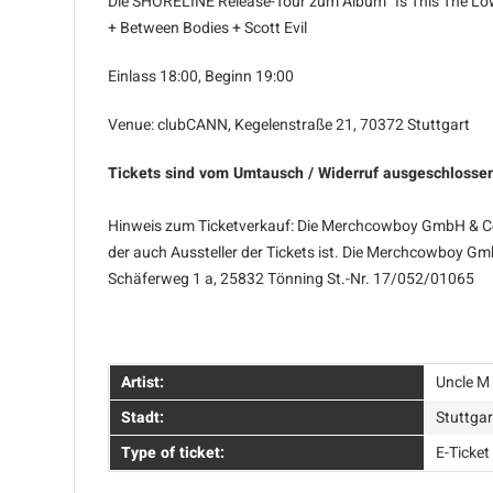
Die SHORELINE Release-Tour zum Album "Is This The Lo
+ Between Bodies + Scott Evil
Einlass 18:00, Beginn 19:00
Venue: clubCANN, Kegelenstraße 21, 70372 Stuttgart
Tickets sind vom Umtausch / Widerruf ausgeschlosse
Hinweis zum Ticketverkauf: Die Merchcowboy GmbH & Co. 
der auch Aussteller der Tickets ist. Die Merchcowboy Gm
Schäferweg 1 a, 25832 Tönning St.-Nr. 17/052/01065
Artist:
Uncle M
Stadt:
Stuttgar
Type of ticket:
E-Ticket