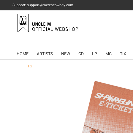
Support: support@merchcowboy.com
HOME
ARTISTS
NEW
CD
LP
MC
TIX
Tix