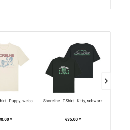
Shirt - Puppy, weiss
Shoreline - T-Shirt - Kitty, schwarz
Shorelin
30.00 *
€35.00 *