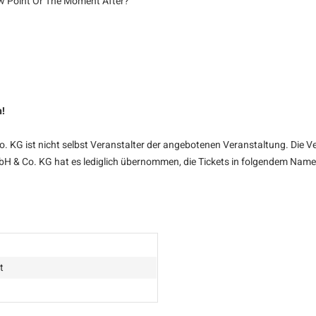
w Point Or The Moment After?"
n!
KG ist nicht selbst Veranstalter der angebotenen Veranstaltung. Die Ve
bH & Co. KG hat es lediglich übernommen, die Tickets in folgendem Namen
t