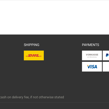
SHIPPING
PAYMENTS
ash on delivery fee, if not otherwise stated