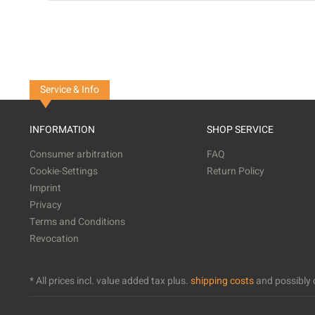
Service & Info
INFORMATION
SHOP SERVICE
Consumer arbitration
FAQ
Cookie-Settings
Return Policy
Imprint
Privacy
Terms and Conditions
Revocation
* All prices incl. value added tax plus.
shipping costs
and possibly c